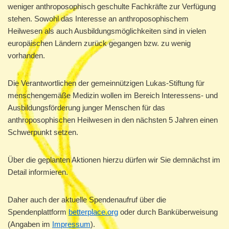
weniger anthroposophisch geschulte Fachkräfte zur Verfügung
stehen. Sowohl das Interesse an anthroposophischem
Heilwesen als auch Ausbildungsmöglichkeiten sind in vielen
europäischen Ländern zurück gegangen bzw. zu wenig
vorhanden.
Die Verantwortlichen der gemeinnützigen Lukas-Stiftung für
menschengemäße Medizin wollen im Bereich Interessens- und
Ausbildungsförderung junger Menschen für das
anthroposophischen Heilwesen in den nächsten 5 Jahren einen
Schwerpunkt setzen.
Über die geplanten Aktionen hierzu dürfen wir Sie demnächst im
Detail informieren.
Daher auch der aktuelle Spendenaufruf über die
Spendenplattform
betterplace.org
oder durch Banküberweisung
(Angaben im
Impressum
).