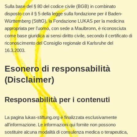
Sulla base del § 80 del codice civile (BGB) in combinato
disposto con il § 5 della legge sulla fondazione per il Baden-
Württemberg (StiftG), la Fondazione LUKAS per la medicina
appropriata per l’uomo, con sede a Maulbronn, è riconosciuta
come base giuridica ai sensi diritto civile, secondo il certificato di
riconoscimento del Consiglio regionale di Karlsruhe del
16.3.2003.
Esonero di responsabilità
(Disclaimer)
Responsabilità per i contenuti
La pagina lukas-stiftung.org è finalizzata esclusivamente
all’informazione. Le informazioni qui fornite non possono
sostituire alcuna modalità di consulenza medica o terapeutica,