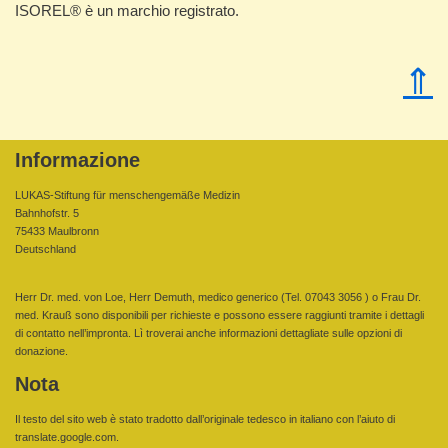
ISOREL® è un marchio registrato.
⇑
Informazione
LUKAS-Stiftung für menschengemäße Medizin
Bahnhofstr. 5
75433 Maulbronn
Deutschland
Herr Dr. med. von Loe, Herr Demuth, medico generico (Tel. 07043 3056 ) o Frau Dr.
med. Krauß sono disponibili per richieste e possono essere raggiunti tramite i dettagli
di contatto nell’impronta. Lì troverai anche informazioni dettagliate sulle opzioni di
donazione.
Nota
Il testo del sito web è stato tradotto dall’originale tedesco in italiano con l’aiuto di
translate.google.com.