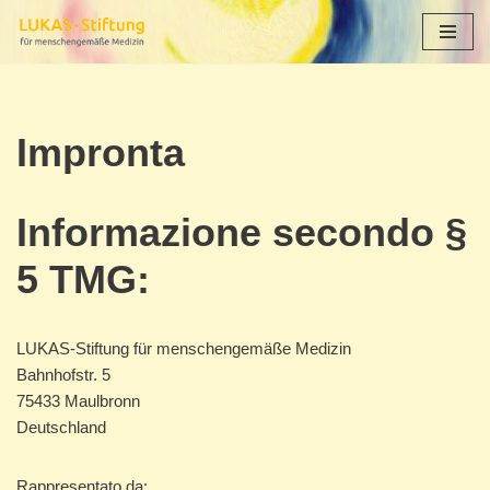
Vai
al
contenuto
Impronta
Informazione secondo §
5 TMG:
LUKAS-Stiftung für menschengemäße Medizin
Bahnhofstr. 5
75433 Maulbronn
Deutschland
Rappresentato da: