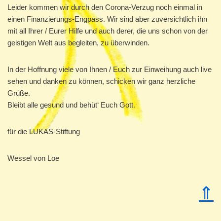
Leider kommen wir durch den Corona-Verzug noch einmal in
einen Finanzierungs-Engpass. Wir sind aber zuversichtlich ihn
mit all Ihrer / Eurer Hilfe und auch derer, die uns schon von der
geistigen Welt aus begleiten, zu überwinden.
In der Hoffnung viele von Ihnen / Euch zur Einweihung auch live
sehen und danken zu können, schicken wir ganz herzliche
Grüße.
Bleibt alle gesund und behüt‘ Euch Gott.
für die LUKAS-Stiftung
Wessel von Loe
⇑