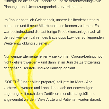
Hintergrund die schier unendliche und so verantwortungsvolle
Planungs- und Umsetzungsarbeit zu verrichten…
Im Januar hatte ich Gelegenheit, unsere Heilbetriebsstätte zu
besuchen und 8 neue MitarbeiterInnen kennen zu lernen. Es
war beeindruckend die fast fertige Produktionsanlage nach all
den schwierigen Jahren des Baustopps bzw. der schleppenden
Weiterentwicklung zu sehen.
Nur wenige Elemente fehlen – sie konnten Corona-bedingt noch
nicht geliefert werden – und dann ist im Juni die Zertifizierung
der ganzen Herstell- und Abfüllanlage geplant.
®
ISOREL
(unser Mistelpräparat) soll jetzt im März / April
vorbereitet werden und kann dann nach der notwendigen
Lagerungszeit nach dem Zertifizieren endlich abgefüllt und
angewendet werden. Viele Ärzte und Patienten warten darauf.